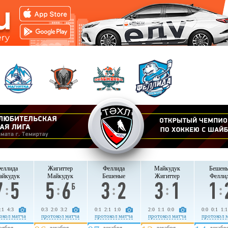
еллида
Жигиттер
Феллида
Майкудук
Бешен
айкудук
Майкудук
Бешеные
Жигиттер
Фелли
:1 4:3
0:3 2:0 3:2
0:1 2:1 1:0
2:0 1:1 0:0
0:0 0:1 1:1
окол матча
протокол матча
протокол матча
протокол матча
протокол 
оября
декабря
декабря
декабря
декабр