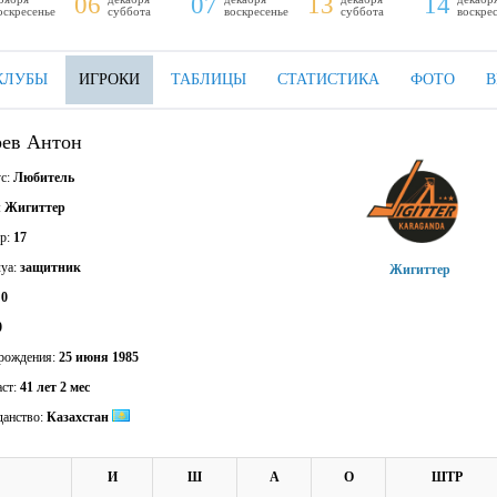
06
07
13
14
оскресенье
суббота
воскресенье
суббота
воскре
КЛУБЫ
ИГРОКИ
ТАБЛИЦЫ
СТАТИСТИКА
ФОТО
В
ев Антон
ус:
Любитель
:
Жигиттер
р:
17
уа:
защитник
Жигиттер
:
0
0
 рождения:
25 июня 1985
аст:
41 лет 2 мес
данство:
Казахстан
И
Ш
А
О
ШТР