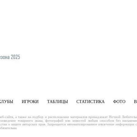
КЛУБЫ
ИГРОКИ
ТАБЛИЦЫ
СТАТИСТИКА
ФОТО
В
еб-сайта, а также на подбор и расположение материалов принадлежат Ночной Любительс
оизведение товарного знака, фотографий или новостей любым способом без письменно
стан о защите авторских прав. Запрещается автоматизированное извлечение информации 
бязательна.