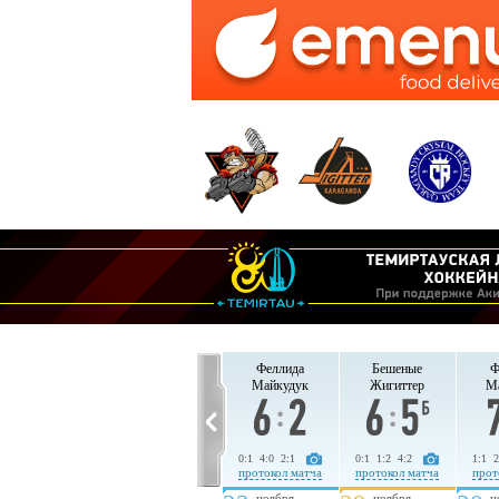
Феллида
Бешеные
Феллида
Бешеные
Ф
Майкудук
Жигиттер
Майкудук
Жигиттер
М
3:1 3:0 5:1
3:0 1:0 1:0
0:1 4:0 2:1
0:1 1:2 4:2
1:1 2
протокол матча
протокол матча
протокол матча
протокол матча
прот
ноября
ноября
ноября
ноября
н