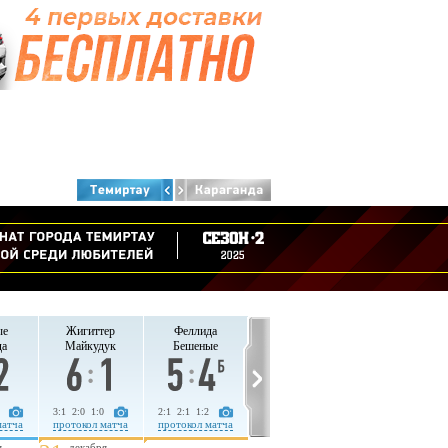
ые
Жигиттер
Феллида
да
Майкудук
Бешеные
3:1 2:0 1:0
2:1 2:1 1:2
матча
протокол матча
протокол матча
я
декабря