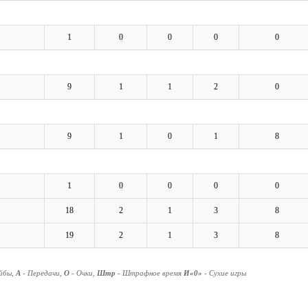
1
0
0
0
0
9
1
1
2
0
9
1
0
1
8
1
0
0
0
0
18
2
1
3
8
19
2
1
3
8
айбы,
А
- Передачи,
О
- Очки,
Штр
- Штрафное время
И«0»
- Сухие игры