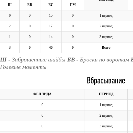
Ш
БВ
БС
ГМ
0
0
15
0
1 период
2
0
17
0
2 период
1
0
14
0
3 период
3
0
46
0
Всего
Ш
- Заброшенные шайбы
БВ
- Броски по воротам
Голевые моменты
ФЕЛЛИДА
ПЕРИОД
0
1 период
0
2 период
0
3 период