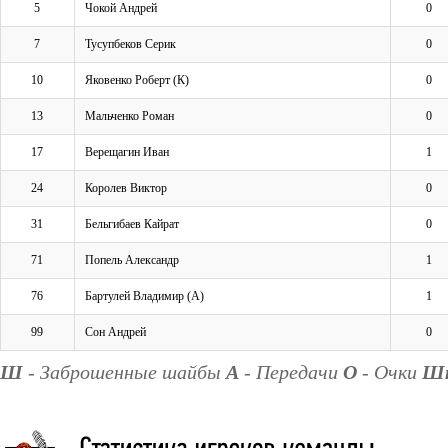
5
Чокой Андрей
0
7
Тусупбеков Серик
0
10
Яковенко Роберт (К)
0
13
Мальченко Роман
0
17
Верещагин Иван
1
24
Королев Виктор
0
31
Бельгибаев Кайрат
0
71
Попель Александр
1
76
Бартулей Владимир (А)
1
99
Сон Андрей
0
Ш
- Заброшенные шайбы
А
- Передачи
О
- Очки
Ш