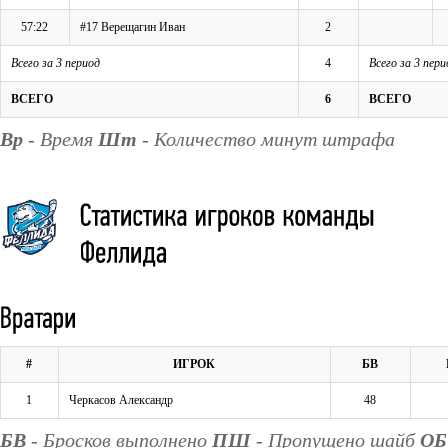
57:22
#17 Верещагин Иван
2
Всего за 3 период
4
Всего за 3 пери
ВСЕГО
6
ВСЕГО
Вр
- Время
Шт
- Количество минут штрафа
#
ИГРОК
БВ
1
Черкасов Александр
48
БВ
- Бросков выполнено
ПШ
- Пропущено шайб
ОБ