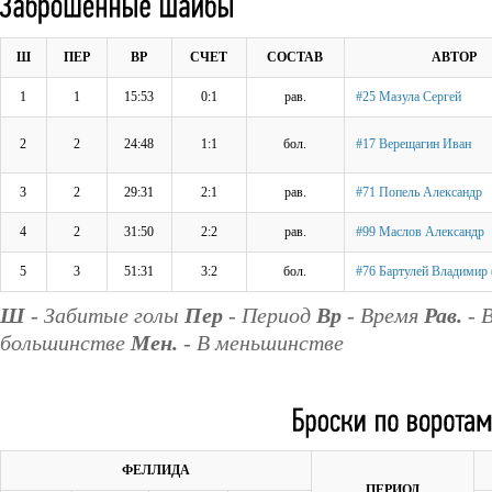
Ш
ПЕР
ВР
СЧЕТ
СОСТАВ
АВТОР
1
1
15:53
0:1
рав.
#25 Мазула Сергей
2
2
24:48
1:1
бол.
#17 Верещагин Иван
3
2
29:31
2:1
рав.
#71 Попель Александр
4
2
31:50
2:2
рав.
#99 Маслов Александр
5
3
51:31
3:2
бол.
#76 Бартулей Владимир 
Ш
- Забитые голы
Пер
- Период
Вр
- Время
Рав.
- 
большинстве
Мен.
- В меньшинстве
ФЕЛЛИДА
ПЕРИОД