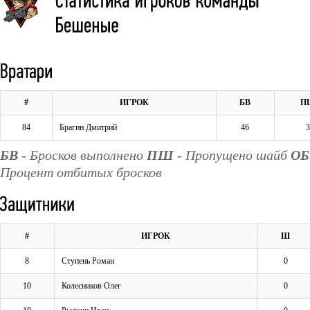
#
ИГРОК
БВ
П
84
Брагин Дмитрий
46
БВ
- Бросков выполнено
ПШ
- Пропущено шайб
ОБ
Процент отбитых бросков
#
ИГРОК
Ш
8
Ступень Роман
0
10
Колесников Олег
0