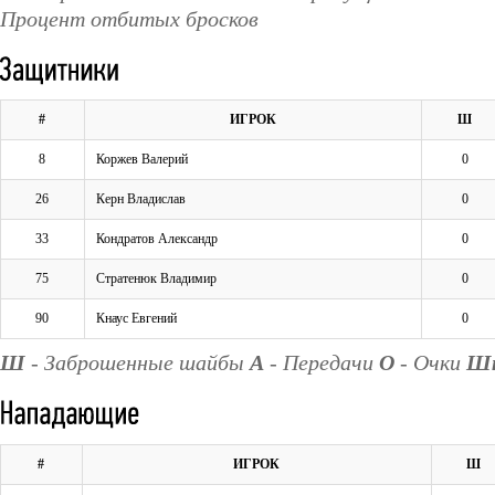
Процент отбитых бросков
#
ИГРОК
Ш
8
Коржев Валерий
0
26
Керн Владислав
0
33
Кондратов Александр
0
75
Стратенюк Владимир
0
90
Кнаус Евгений
0
Ш
- Заброшенные шайбы
А
- Передачи
О
- Очки
Ш
#
ИГРОК
Ш