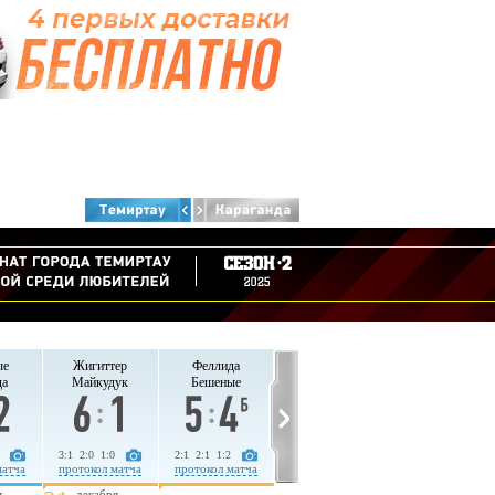
ые
Жигиттер
Феллида
да
Майкудук
Бешеные
3:1 2:0 1:0
2:1 2:1 1:2
матча
протокол матча
протокол матча
я
декабря