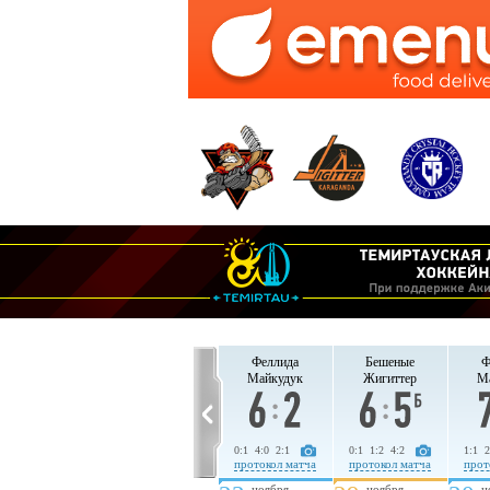
Феллида
Бешеные
Феллида
Бешеные
Ф
Майкудук
Жигиттер
Майкудук
Жигиттер
М
3:1 3:0 5:1
3:0 1:0 1:0
0:1 4:0 2:1
0:1 1:2 4:2
1:1 2
протокол матча
протокол матча
протокол матча
протокол матча
прот
ноября
ноября
ноября
ноября
н