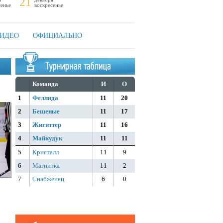
21
сенье
воскресенье
ИДЕО
ОФИЦИАЛЬНО
Команда
И
О
1
Феллида
11
20
2
Бешеные
11
17
3
Жигиттер
11
16
4
Майкудук
11
11
5
Кристалл
11
9
6
Магнитка
11
2
7
Снабженец
6
0