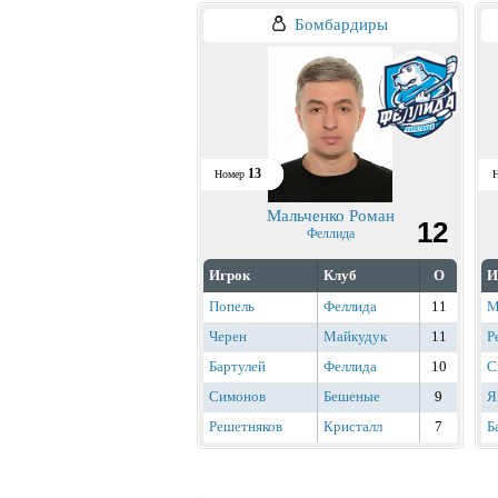
Бомбардиры
13
Номер
Мальченко Роман
12
Феллида
Игрок
Клуб
О
И
Попель
Феллида
11
М
Черен
Майкудук
11
Р
Бартулей
Феллида
10
С
Симонов
Бешеные
9
Я
Решетняков
Кристалл
7
Б