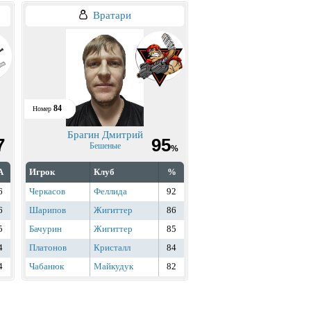
Вратари
84
Номер
Брагин Дмитрий
7
95
Бешеные
%
А
Игрок
Клуб
%
6
Черкасов
Феллида
92
6
Шарипов
Жигиттер
86
5
Бачурин
Жигиттер
85
4
Платонов
Кристалл
84
4
Чабанюк
Майкудук
82