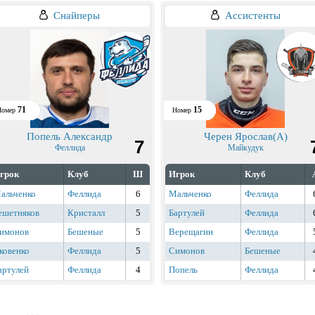
Снайперы
Ассистенты
71
15
Номер
Номер
Попель Александр
Черен Ярослав(А)
7
Феллида
Майкудук
грок
Клуб
Ш
Игрок
Клуб
альченко
Феллида
6
Мальченко
Феллида
ешетняков
Кристалл
5
Бартулей
Феллида
имонов
Бешеные
5
Верещагин
Феллида
ковенко
Феллида
5
Симонов
Бешеные
артулей
Феллида
4
Попель
Феллида