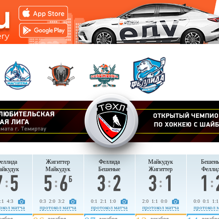
еллида
Жигиттер
Феллида
Майкудук
Бешен
айкудук
Майкудук
Бешеные
Жигиттер
Фелли
:1 4:3
0:3 2:0 3:2
0:1 2:1 1:0
2:0 1:1 0:0
0:0 0:1 1:1
окол матча
протокол матча
протокол матча
протокол матча
протокол 
оября
декабря
декабря
декабря
декабр