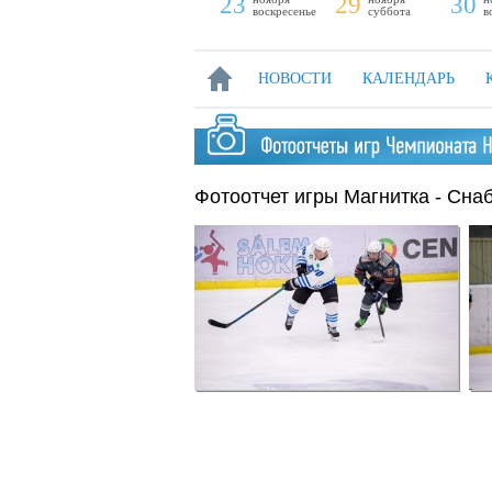
16
22
23
29
30
воскресенье
суббота
воскресенье
суббота
в
НОВОСТИ
КАЛЕНДАРЬ
Фотоотчет игры Магнитка - Сна