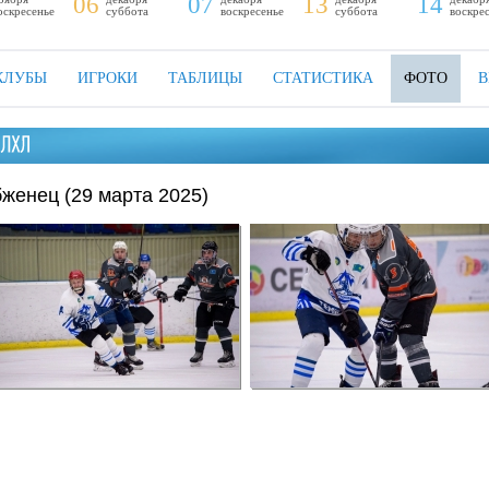
06
07
13
14
оскресенье
суббота
воскресенье
суббота
воскре
КЛУБЫ
ИГРОКИ
ТАБЛИЦЫ
СТАТИСТИКА
ФОТО
В
бженец (29 марта 2025)