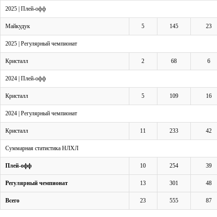
2025 | Плей-офф
Майкудук
5
145
23
2025 | Регулярный чемпионат
Кристалл
2
68
6
2024 | Плей-офф
Кристалл
5
109
16
2024 | Регулярный чемпионат
Кристалл
11
233
42
Суммарная статистика НЛХЛ
Плей-офф
10
254
39
Регулярный чемпионат
13
301
48
Всего
23
555
87