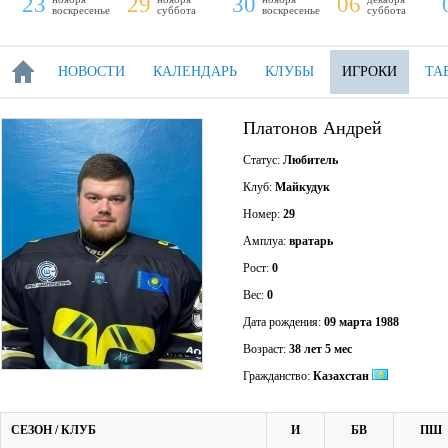
23
29
30
06
воскресенье
суббота
воскресенье
суббота
НОВОСТИ
КАЛЕНДАРЬ
КЛУБЫ
ИГРОКИ
ТА
Платонов Андрей
Статус:
Любитель
Клуб:
Майкудук
Номер:
29
Амплуа:
вратарь
Рост:
0
Вес:
0
Дата рождения:
09 марта 1988
Возраст:
38 лет 5 мес
Гражданство:
Казахстан
СЕЗОН / КЛУБ
И
БВ
ПШ