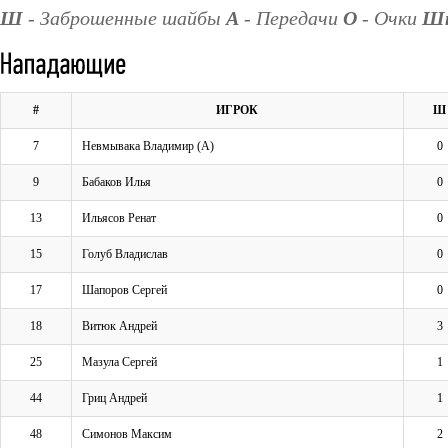
Ш
- Заброшенные шайбы
А
- Передачи
О
- Очки
Ш
#
ИГРОК
Ш
7
Невмывака Владимир (А)
0
9
Бабаков Илья
0
13
Ильясов Ренат
0
15
Голуб Владислав
0
17
Шапоров Сергей
0
18
Витюк Андрей
3
25
Мазула Сергей
1
44
Гриц Андрей
1
48
Симонов Максим
2