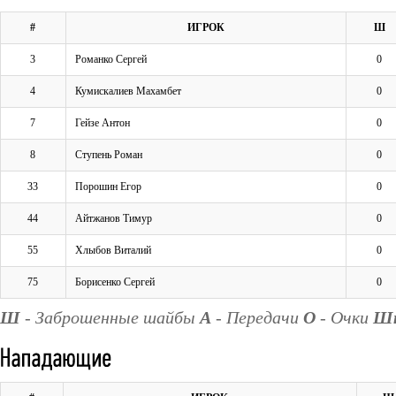
#
ИГРОК
Ш
3
Романко Сергей
0
4
Кумискалиев Махамбет
0
7
Гейзе Антон
0
8
Ступень Роман
0
33
Порошин Егор
0
44
Айтжанов Тимур
0
55
Хлыбов Виталий
0
75
Борисенко Сергей
0
Ш
- Заброшенные шайбы
А
- Передачи
О
- Очки
Ш