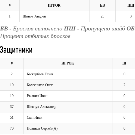
#
ИГРОК
БВ
ПШ
1
Шинов Андрей
23
3
БВ
- Бросков выполнено
ПШ
- Пропущено шайб
ОБ
Процент отбитых бросков
#
ИГРОК
Ш
2
Баскарбаев Газиз
0
10
Колесников Олег
2
19
Рылкин Иван
0
37
Шевчук Александр
0
51
Сыч Иван
0
70
Новиков Сергей (А)
0