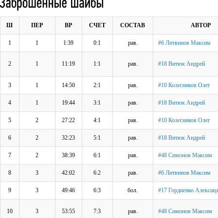
Ш
ПЕР
ВР
СЧЕТ
СОСТАВ
АВТОР
1
1
1:39
0:1
рав.
#6 Литвинов Максим
2
1
11:19
1:1
рав.
#18 Витюк Андрей
3
1
14:50
2:1
рав.
#10 Колесников Олег
4
1
19:44
3:1
рав.
#18 Витюк Андрей
5
2
27:22
4:1
рав.
#10 Колесников Олег
6
2
32:23
5:1
рав.
#18 Витюк Андрей
7
2
38:39
6:1
рав.
#48 Симонов Максим
8
3
42:02
6:2
рав.
#6 Литвинов Максим
9
3
49:46
6:3
бол.
#17 Гордиенко Александ
10
3
53:55
7:3
рав.
#48 Симонов Максим