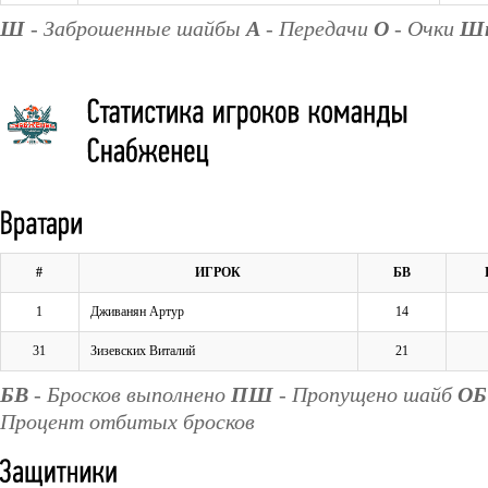
Ш
- Заброшенные шайбы
А
- Передачи
О
- Очки
Ш
#
ИГРОК
БВ
1
Дживанян Артур
14
31
Зизевских Виталий
21
БВ
- Бросков выполнено
ПШ
- Пропущено шайб
ОБ
Процент отбитых бросков