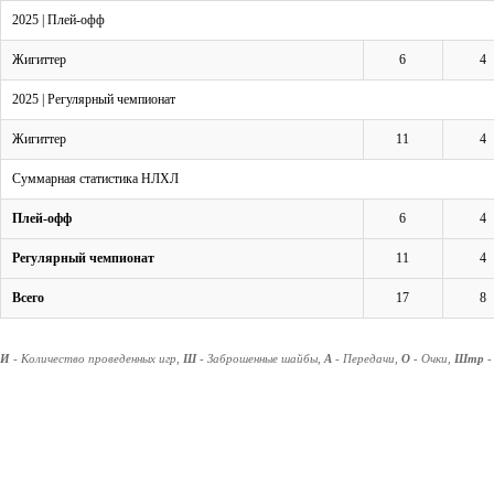
2025 | Плей-офф
Жигиттер
6
4
2025 | Регулярный чемпионат
Жигиттер
11
4
Суммарная статистика НЛХЛ
Плей-офф
6
4
Регулярный чемпионат
11
4
Всего
17
8
И
- Количество проведенных игр,
Ш
- Заброшенные шайбы,
А
- Передачи,
О
- Очки,
Штр
-