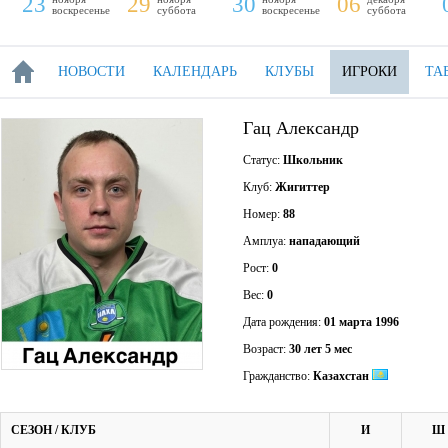
23
29
30
06
воскресенье
суббота
воскресенье
суббота
НОВОСТИ
КАЛЕНДАРЬ
КЛУБЫ
ИГРОКИ
ТА
Гац Александр
Статус:
Школьник
Клуб:
Жигиттер
Номер:
88
Амплуа:
нападающий
Рост:
0
Вес:
0
Дата рождения:
01 марта 1996
Возраст:
30 лет 5 мес
Гражданство:
Казахстан
СЕЗОН / КЛУБ
И
Ш